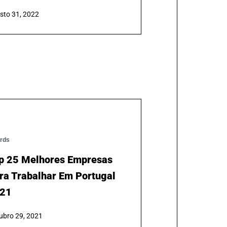
vista Human – Samsys
presa De Excelência Para
abalhar Em Portugal
sto 31, 2022
rds
p 25 Melhores Empresas