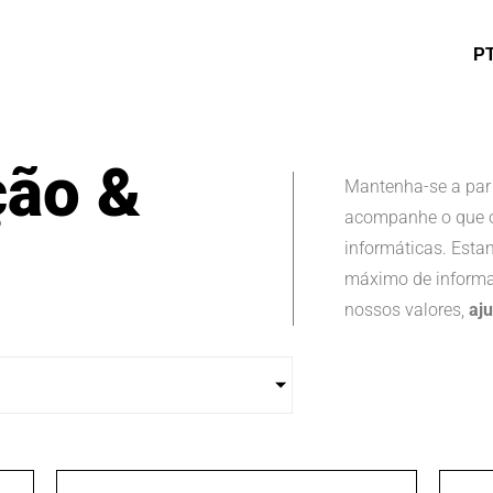
P
ão &
Mantenha-se a par
acompanhe o que o
informáticas. Esta
máximo de informa
nossos valores,
aj