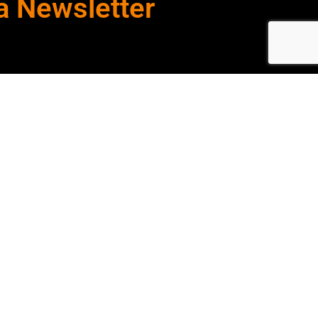
embro 16, 2020
a Newsletter
de Proteção de Dados
.