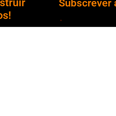
Dezembro 15, 2020
Nov
truir
Subscrever 
os!
"
" indica campos obrigatórios
*
Declaro que li e aceito a
Declaração 