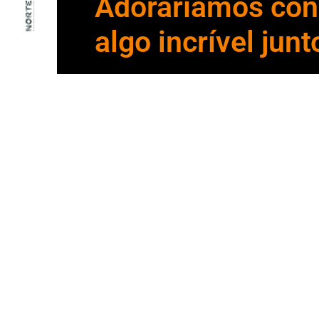
Dezembro 30, 2020
Adoraríamos cons
algo incrível junt
SABER MAIS