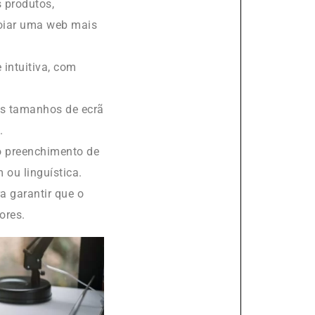
 produtos,
apoiar uma web mais
 intuitiva, com
tes tamanhos de ecrã
.
o preenchimento de
 ou linguística.
ra garantir que o
ores.