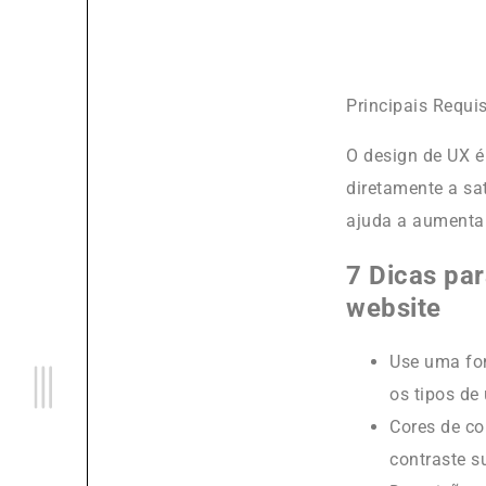
Principais Requi
O design de UX é
diretamente a sat
ajuda a aumentar
7 Dicas par
website
Use uma fon
os tipos de 
Cores de co
contraste s