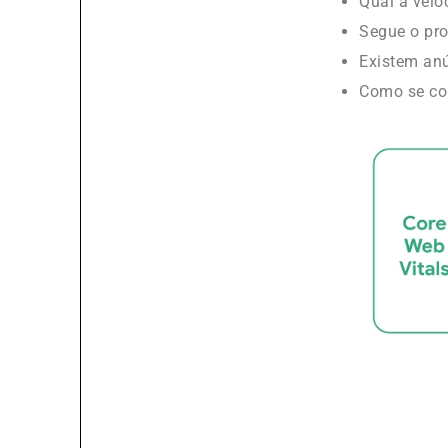
Qual a velo
Segue o pr
Existem anú
Como se co