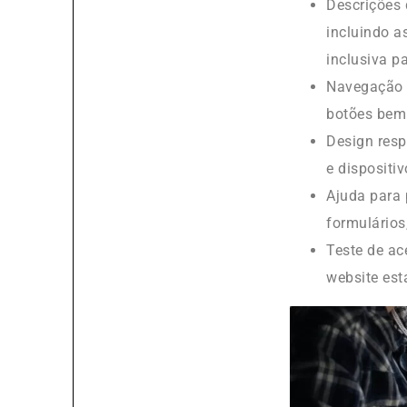
Descrições 
incluindo a
inclusiva pa
Navegação c
botões bem 
Design resp
e dispositiv
Ajuda para 
formulários
Teste de ac
website est