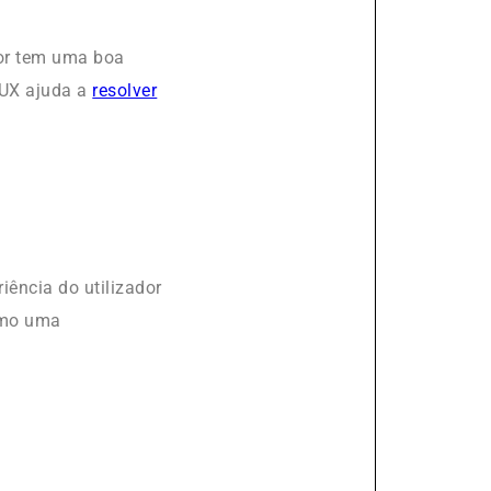
dor tem uma boa
 UX ajuda a
resolver
iência do utilizador
como uma