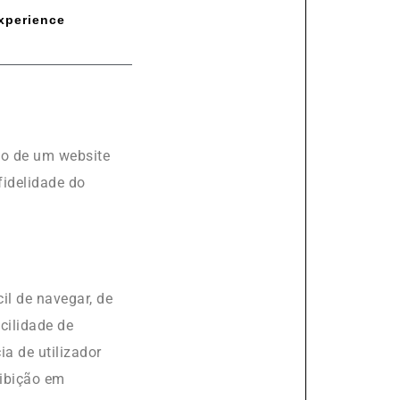
xperience
ão de um website
fidelidade do
il de navegar, de
cilidade de
a de utilizador
xibição em