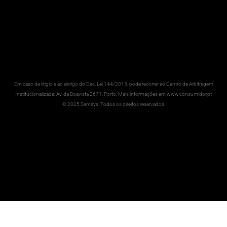
Em caso de litigio e ao abrigo do Dec. Lei 144/2015, pode recorrer ao Centro de Arbitragem
Institucionalizada, Av. da Boavista 2671, Porto. Mais informações em www.consumidor.pt
© 2025 Samsys. Todos os direitos reservados.