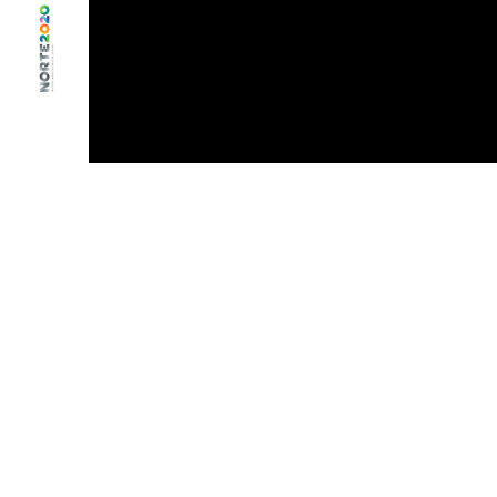
Contactos
Porto
Av. Eng. Duarte Pacheco 2500B
4445-416 Ermesinde, Porto
telefone: +351 224 853 110
(Chamada para a rede fixa
nacional)