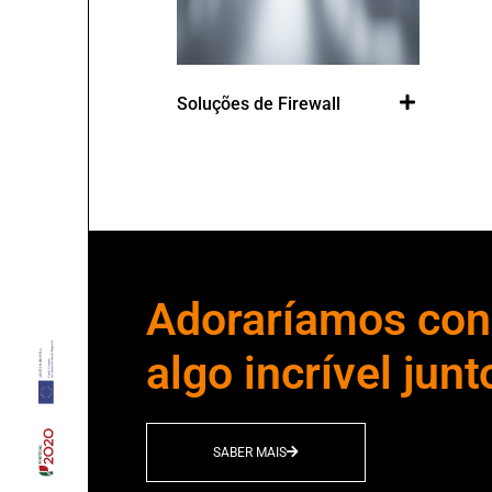
Soluções de Firewall
Sol
Adoraríamos cons
algo incrível junt
SABER MAIS