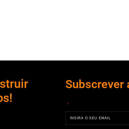
uções Printing
Wintouch
truir
Subscrever 
os!
"
" indica campos obrigatórios
*