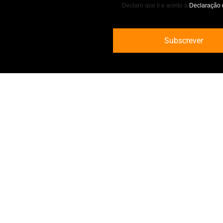
Declaro que li e aceito a
Declaração 
Links Úteis
Geral: geral@samsys.pt
Academia Samsys
Suporte: suporte@samsys.pt
Store
Comercial: comercial@samsys.pt
Quem Somos
Financeiro: financeiro@samsys.pt
Recrutamento