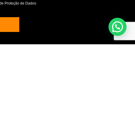
de Proteção de Dados
.
Declaração de Proteção de Dados
PT2020 – SI Qual. 21692
PT2020 – Inter. 21818
Samsys IA+