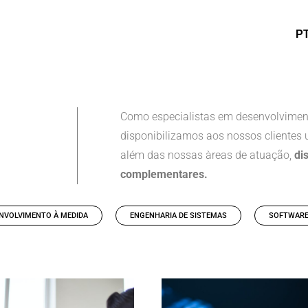
P
Como especialistas em desenvolviment
disponibilizamos aos nossos clientes
além das nossas àreas de atuação,
dis
complementares.
NVOLVIMENTO À MEDIDA
ENGENHARIA DE SISTEMAS
SOFTWARE