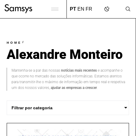
content
PT
EN
FR
/
HOME
Alexandre Monteiro
Mantenha-se a par das nossas
notícias mais recentes
e acompanhe o
que ocorre no mercado das soluções informáticas. Estamos atentos
para transmitir-lhe o máximo de informação em tempo real e respetiva
um dos nossos valores,
ajudar as empresas a crescer
.
Filtrar por categoria