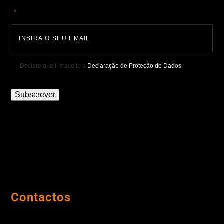
"
" indica campos obrigatórios
*
Declaro que li e aceito a
Declaração de Proteção de Dados
.
Subscrever
Contactos
Porto