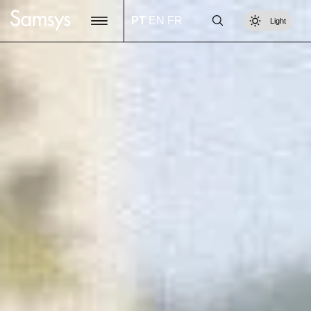
content
PT
EN
FR
Light