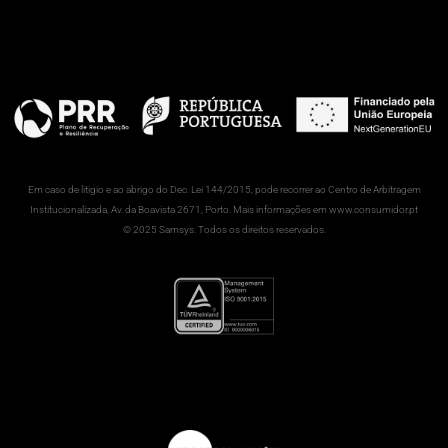
Em caso de litigio e ao abrigo do Dec. Lei 144/2015, pode recorrer ao Centro de Arbitragem
Institucionalizada, Av. da Boavista 2671, Porto. Mais informações em www.consumidor.pt
© 2025 Samsys. Todos os direitos reservados.