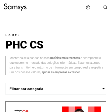
content
/
HOME
PHC CS
Mantenha-se a par das nossas
notícias mais recentes
e acompanhe o
que ocorre no mercado das soluções informáticas. Estamos atentos
para transmitir-lhe o máximo de informação em tempo real e respetiva
um dos nossos valores,
ajudar as empresas a crescer
.
Filtrar por categoria