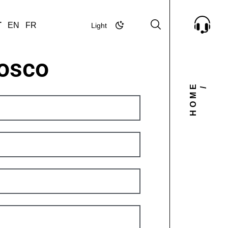
T
EN
FR
Light
Dark
nosco
HOME
/