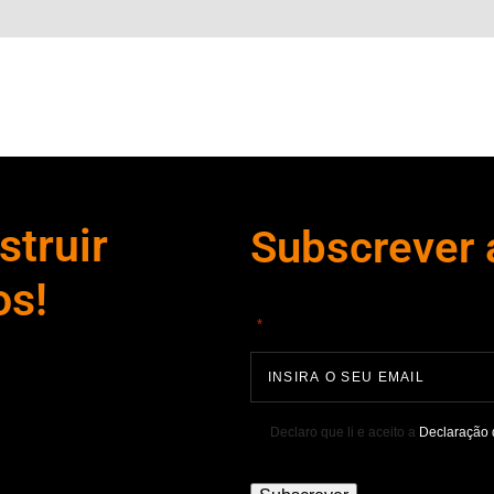
truir
Subscrever 
os!
"
" indica campos obrigatórios
*
Declaro que li e aceito a
Declaração 