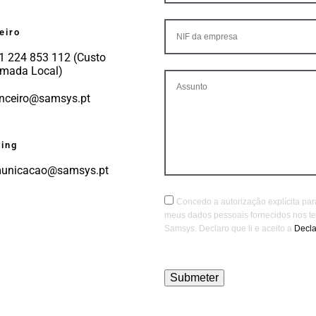
eiro
1 224 853 112 (Custo
mada Local)
anceiro@samsys.pt
ing
unicacao@samsys.pt
Concedo a autorização explícita pa
meus dados pessoais fornecidos nos ter
Samsys. Declaro que li e aceito a
Decla
Submeter