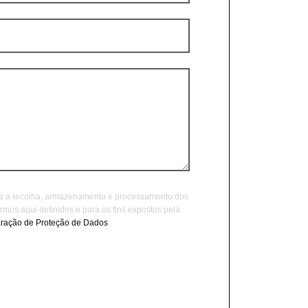
ra a recolha, armazenamento e processamento dos
mos aqui definidos e para os fins expostos pela
ração de Proteção de Dados
.