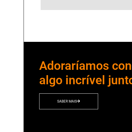
Adoraríamos cons
algo incrível junt
SABER MAIS