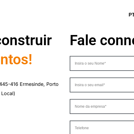
P
onstruir
Fale con
untos!
445-416 Ermesinde, Porto
 Local)