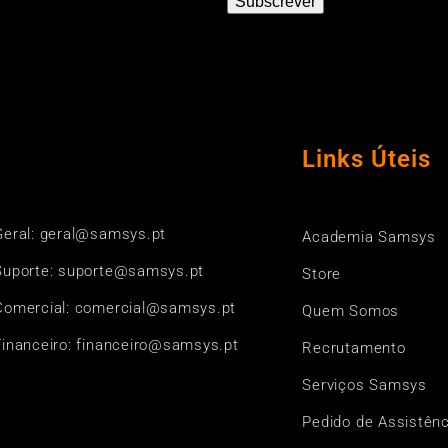
Subscrever
Links Úteis
Geral: geral@samsys.pt
Academia Samsys
Suporte: suporte@samsys.pt
Store
Comercial: comercial@samsys.pt
Quem Somos
Financeiro: financeiro@samsys.pt
Recrutamento
Serviços Samsys
Pedido de Assistênc