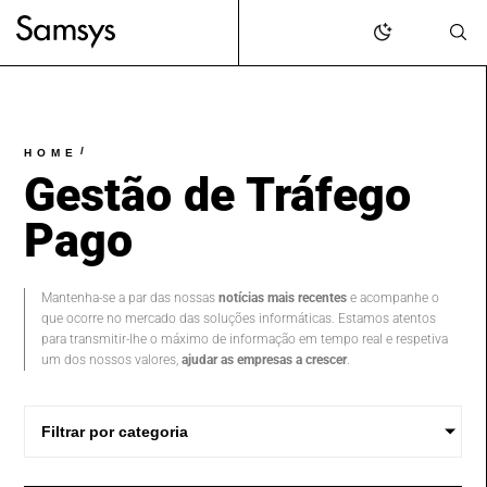
content
/
HOME
Gestão de Tráfego
Pago
Mantenha-se a par das nossas
notícias mais recentes
e acompanhe o
que ocorre no mercado das soluções informáticas. Estamos atentos
para transmitir-lhe o máximo de informação em tempo real e respetiva
um dos nossos valores,
ajudar as empresas a crescer
.
Filtrar por categoria