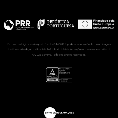
Em caso de litigio e ao abrigo do Dec. Lei 144/2015, pode recorrer ao Centro de Arbitragem
Institucionalizada, Av. da Boavista 2671, Porto. Mais informações em www.consumidor.pt
© 2025 Samsys. Todos os direitos reservados.