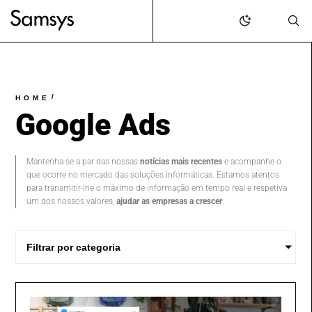
content
/
HOME
Google Ads
Mantenha-se a par das nossas
notícias mais recentes
e acompanhe o
que ocorre no mercado das soluções informáticas. Estamos atentos
para transmitir-lhe o máximo de informação em tempo real e respetiva
um dos nossos valores,
ajudar as empresas a crescer
.
Filtrar por categoria