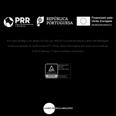
Em caso de litigio e ao abrigo do Dec. Lei 144/2015, pode recorrer ao Centro de Arbitragem
Institucionalizada, Av. da Boavista 2671, Porto. Mais informações em www.consumidor.pt
© 2025 Samsys. Todos os direitos reservados.