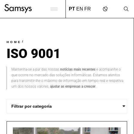
content
PT
EN
FR
/
HOME
ISO 9001
Mantenha-se a par das nossas
notícias mais recentes
e acompanhe o
que ocorre no mercado das soluções informáticas. Estamos atentos
para transmitir-lhe o máximo de informação em tempo real e respetiva
um dos nossos valores,
ajudar as empresas a crescer
.
Filtrar por categoria