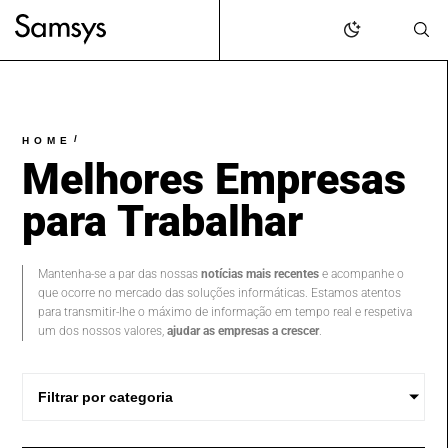
content
/
HOME
Melhores Empresas
para Trabalhar
Mantenha-se a par das nossas
notícias mais recentes
e acompanhe o
que ocorre no mercado das soluções informáticas. Estamos atentos
para transmitir-lhe o máximo de informação em tempo real e respetiva
um dos nossos valores,
ajudar as empresas a crescer
.
Filtrar por categoria