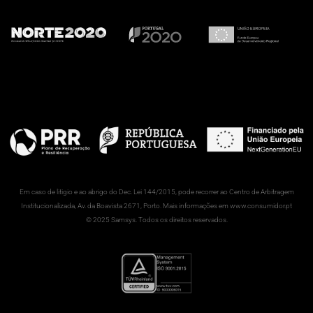
Em caso de litigio e ao abrigo do Dec. Lei 144/2015, pode recorrer ao Centro de Arbitragem
Institucionalizada, Av. da Boavista 2671, Porto. Mais informações em www.consumidor.pt
© 2025 Samsys. Todos os direitos reservados.