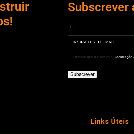
truir
Subscrever 
os!
"
" indica campos obrigatórios
*
Declaro que li e aceito a
Declaração 
Subscrever
Links Úteis