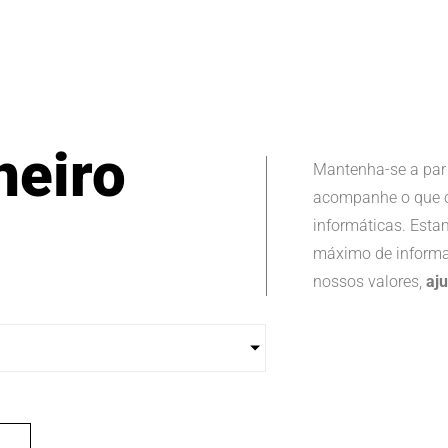
neiro
Mantenha-se a par
acompanhe o que o
informáticas. Esta
máximo de informa
nossos valores,
aj