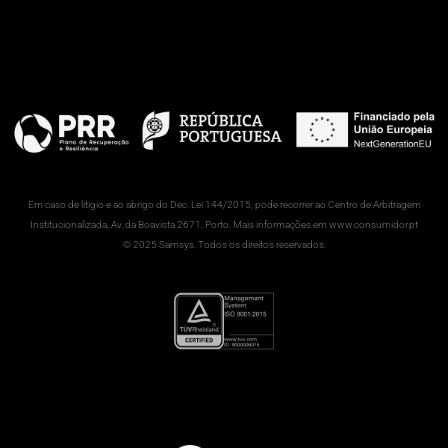
Em caso de litigio e ao abrigo do Dec. Lei 144/2015, pode recorrer ao Centro de Arbitragem
Institucionalizada, Av. da Boavista 2671, Porto. Mais informações em www.consumidor.pt
© 2025 Samsys. Todos os direitos reservados.