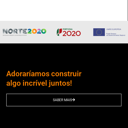
Adoraríamos construir
algo incrível juntos!
SABER MAIS