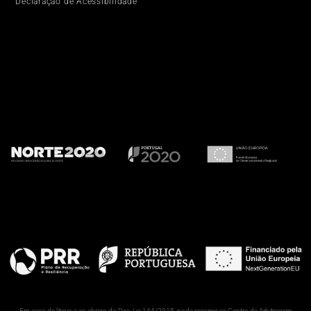
Declaração de Acessibilidade
Em caso de litigio e ao abrigo do Dec. Lei 144/2015, pode recorrer ao Centro de Arbitragem