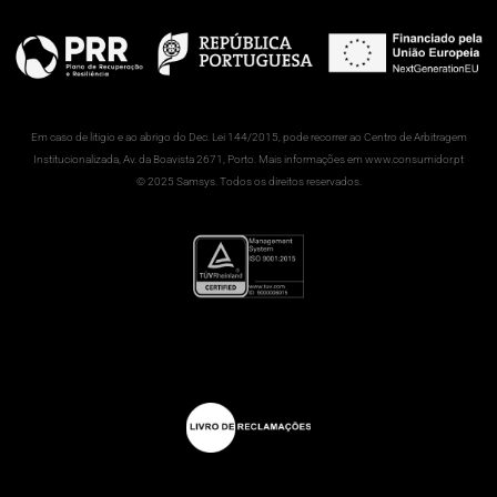
Em caso de litigio e ao abrigo do Dec. Lei 144/2015, pode recorrer ao Centro de Arbitragem
Institucionalizada, Av. da Boavista 2671, Porto. Mais informações em www.consumidor.pt
© 2025 Samsys. Todos os direitos reservados.