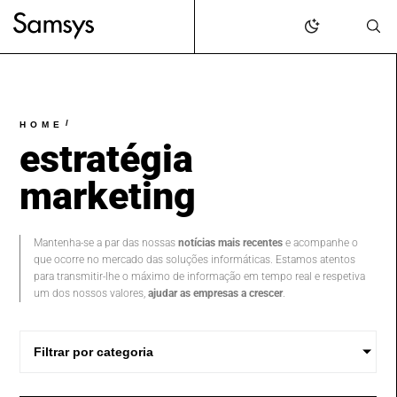
content
/
HOME
estratégia
marketing
Mantenha-se a par das nossas
notícias mais recentes
e acompanhe o
que ocorre no mercado das soluções informáticas. Estamos atentos
para transmitir-lhe o máximo de informação em tempo real e respetiva
um dos nossos valores,
ajudar as empresas a crescer
.
Filtrar por categoria