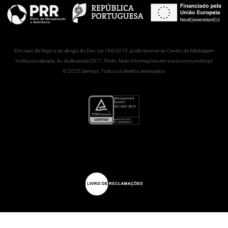
Em caso de litigio e ao abrigo do Dec. Lei 144/2015, pode recorrer ao Centro de Arbitragem
Institucionalizada, Av. da Boavista 2671, Porto. Mais informações em www.consumidor.pt
© 2025 Samsys. Todos os direitos reservados.