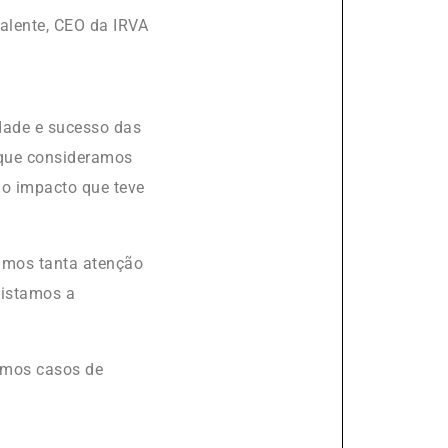
alente, CEO da IRVA
idade e sucesso das
 que consideramos
 o impacto que teve
amos tanta atenção
uistamos a
armos casos de