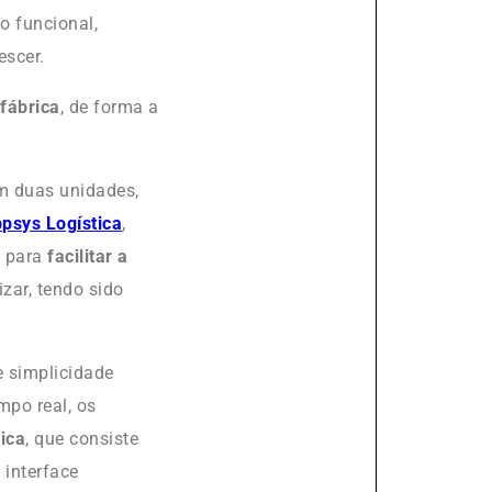
o funcional,
escer.
 fábrica
, de forma a
em duas unidades,
psys Logística
,
, para
facilitar a
lizar, tendo sido
e simplicidade
mpo real, os
ica
, que consiste
interface