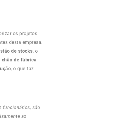
rizar os projetos
ntes desta empresa.
estão de stocks
, o
e
chão de fábrica
dução
, o que faz
 funcionários, são
cisamente ao