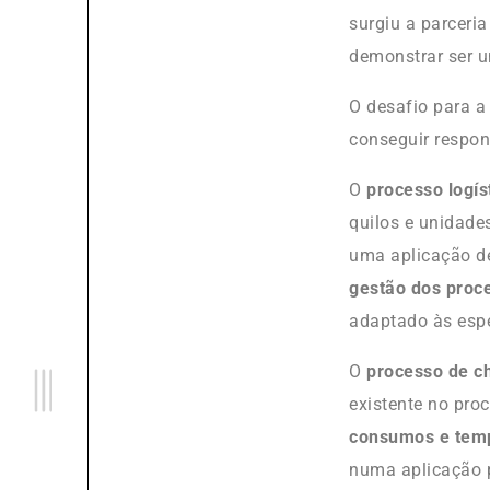
surgiu a parceri
demonstrar ser u
O desafio para 
conseguir respon
O
processo logís
quilos e unidade
uma aplicação d
gestão dos pro
adaptado às espe
O
processo de
c
existente no pro
consumos e tem
numa aplicação p