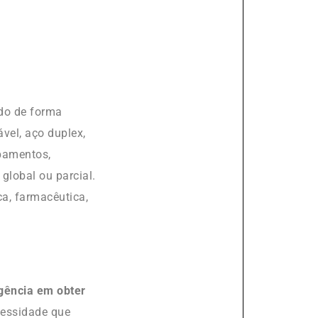
ído de forma
vel, aço duplex,
ipamentos,
global ou parcial.
ca, farmacêutica,
gência em obter
cessidade que