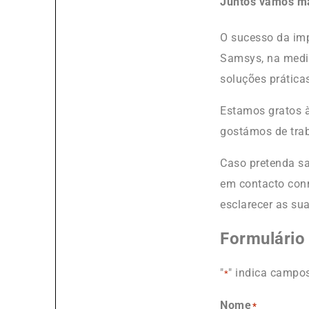
Juntos vamos ma
O sucesso da imp
Samsys, na medi
soluções prática
Estamos gratos à
gostámos de trab
Caso pretenda sa
em contacto co
esclarecer as su
Formulário 
"
" indica campos
*
Nome
*