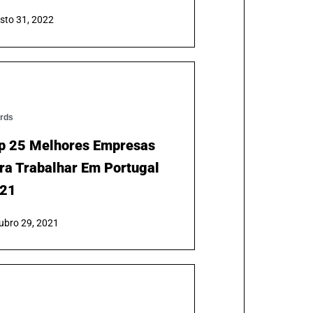
vista Human – Samsys
presa De Excelência Para
abalhar Em Portugal
sto 31, 2022
rds
p 25 Melhores Empresas