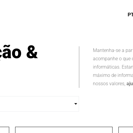
P
ão &
Mantenha-se a par
acompanhe o que o
informáticas. Esta
máximo de informa
nossos valores,
aj