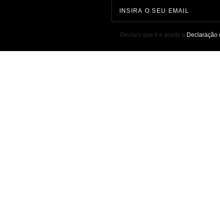
Dezembro 15, 2020
Nov
truir
Subscrever 
os!
"
" indica campos obrigatórios
*
Declaro que li e aceito a
Declaração 