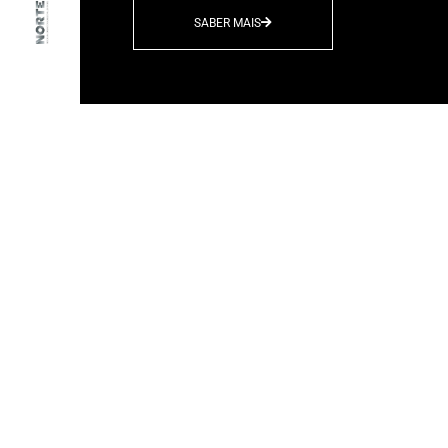
Dezembro 30, 2020
Adoraríamos cons
algo incrível junt
SABER MAIS