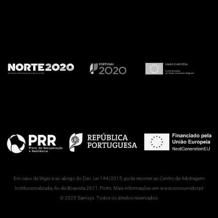
Em caso de litigio e ao abrigo do Dec. Lei 144/2015, pode recorrer ao Centro de Arbitragem
Institucionalizada, Av. da Boavista 2671, Porto. Mais informações em www.consumidor.pt
© 2025 Samsys. Todos os direitos reservados.