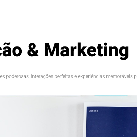
ão & Marketing
es poderosas, interações perfeitas e experiências memoráveis ​​p