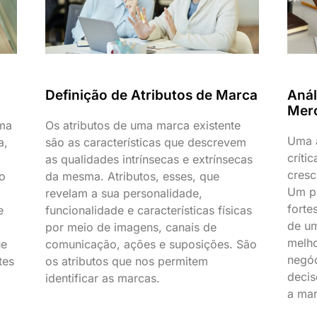
Anál
Definição de Atributos de Marca
Mer
ma
Os atributos de uma marca existente
Uma a
a,
são as características que descrevem
críti
as qualidades intrínsecas e extrínsecas
cresc
 o
da mesma. Atributos, esses, que
Um pr
revelam a sua personalidade,
forte
e
funcionalidade e características físicas
de um
por meio de imagens, canais de
melho
ue
comunicação, ações e suposições. São
negó
tes
os atributos que nos permitem
decis
identificar as marcas.
a mar