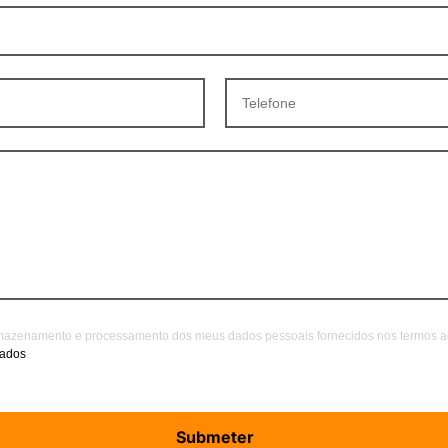
rmazenamento e processamento dos meus dados pessoais fornecidos nos termos aqu
Dados
.