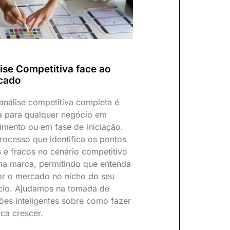
ise Competitiva face ao
cado
nálise competitiva completa é
ca para qualquer negócio em
imento ou em fase de iniciação.
ocesso que identifica os pontos
s e fracos no cenário competitivo
a marca, permitindo que entenda
r o mercado no nicho do seu
cio. Ajudamos na tomada de
ões inteligentes sobre como fazer
ca crescer.