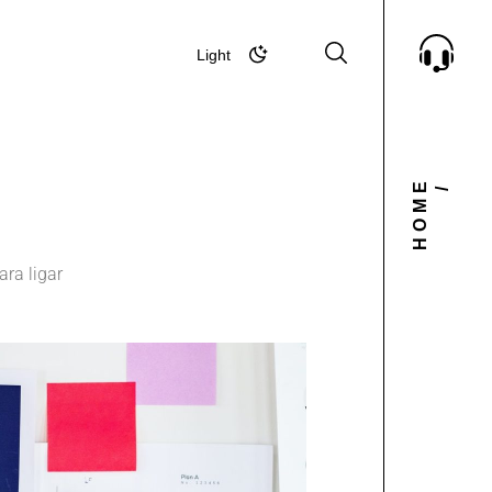
Light
Dark
HOME
/
ara ligar