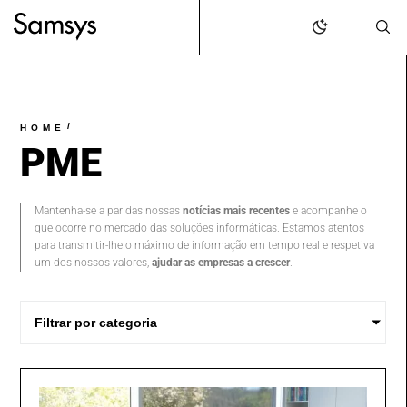
content
/
HOME
PME
Mantenha-se a par das nossas
notícias mais recentes
e acompanhe o
que ocorre no mercado das soluções informáticas. Estamos atentos
para transmitir-lhe o máximo de informação em tempo real e respetiva
um dos nossos valores,
ajudar as empresas a crescer
.
Filtrar por categoria