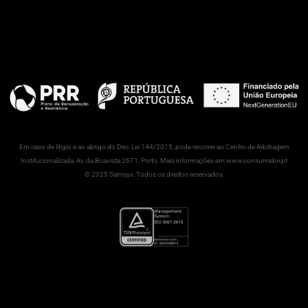
Em caso de litigio e ao abrigo do Dec. Lei 144/2015, pode recorrer ao Centro de Arbitragem
Institucionalizada, Av. da Boavista 2671, Porto. Mais informações em www.consumidor.pt
© 2025 Samsys. Todos os direitos reservados.