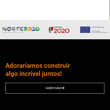
Adoraríamos construir
algo incrível juntos!
SABER MAIS