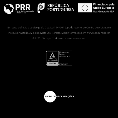
Em caso de litigio e ao abrigo do Dec. Lei 144/2015, pode recorrer ao Centro de Arbitragem
Institucionalizada, Av. da Boavista 2671, Porto. Mais informações em www.consumidor.pt
© 2025 Samsys. Todos os direitos reservados.