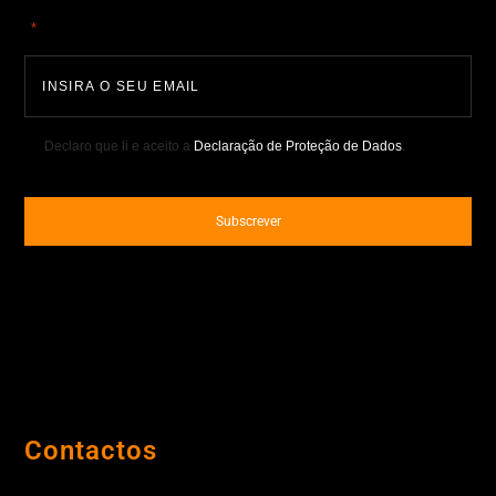
"
" indica campos obrigatórios
*
Declaro que li e aceito a
Declaração de Proteção de Dados
.
Contactos
Porto