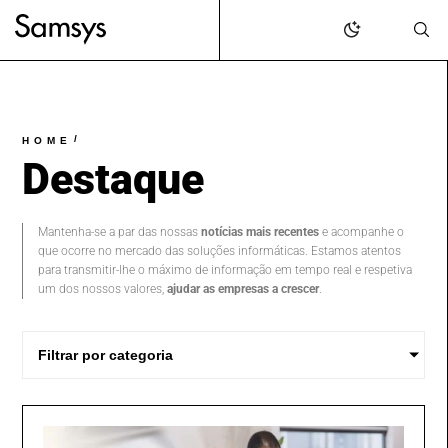
content
/
HOME
Destaque
Mantenha-se a par das nossas
notícias mais recentes
e acompanhe o
que ocorre no mercado das soluções informáticas. Estamos atentos
para transmitir-lhe o máximo de informação em tempo real e respetiva
um dos nossos valores,
ajudar as empresas a crescer
.
Filtrar por categoria