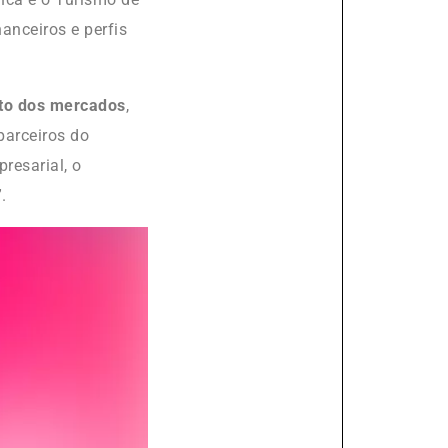
anceiros e perfis
nto dos mercados
,
parceiros do
resarial, o
.