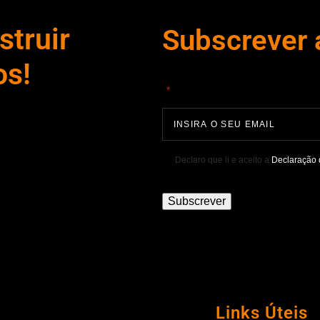
truir
Subscrever 
os!
"
" indica campos obrigatórios
*
Declaro que li e aceito a
Declaração 
Subscrever
Links Úteis