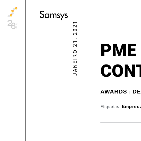
content
JANEIRO 21, 2021
PME 
CON
AWARDS
D
|
Empres
Etiquetas: