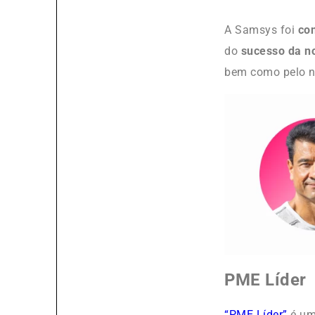
A Samsys foi
con
do
sucesso da no
bem como pelo 
PME Líder
“PME Líder”
é um