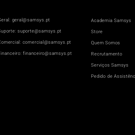
Geral: geral@samsys.pt
Academia Samsys
Suporte: suporte@samsys.pt
Store
Comercial: comercial@samsys.pt
Quem Somos
Financeiro: financeiro@samsys.pt
Recrutamento
Serviços Samsys
Pedido de Assistênc