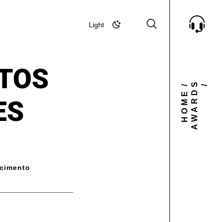
Light
Dark
NTOS
AWARDS
/
/
HOME
ES
cimento