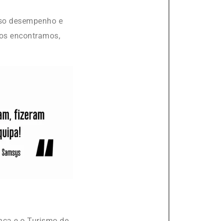
sso desempenho e
nos encontramos,
nca e o Turismo de