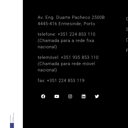
Porto
Av. Eng. Duarte Pacheco 2500B
4445-416 Ermesinde, Porto
telefone: +351 224 853 110
(Chamada para a rede fixa
nacional)
telemóvel: +351 935 853 110
(Chamada para rede móvel
nacional)
fax: +351 224 853 119