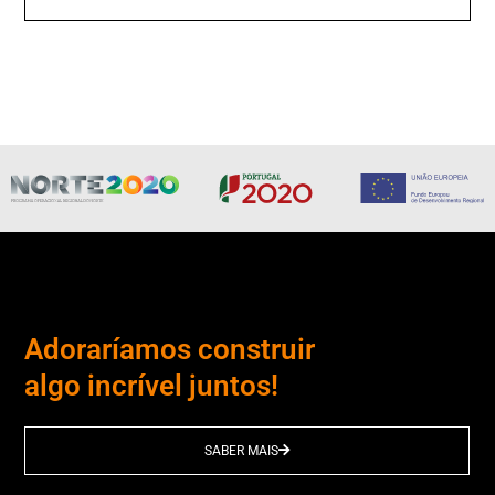
Adoraríamos construir
algo incrível juntos!
SABER MAIS