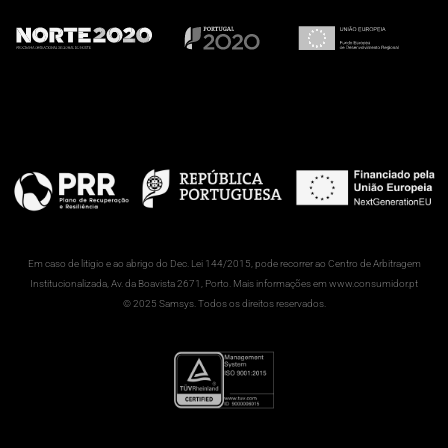
Em caso de litigio e ao abrigo do Dec. Lei 144/2015, pode recorrer ao Centro de Arbitragem
Institucionalizada, Av. da Boavista 2671, Porto. Mais informações em www.consumidor.pt
© 2025 Samsys. Todos os direitos reservados.