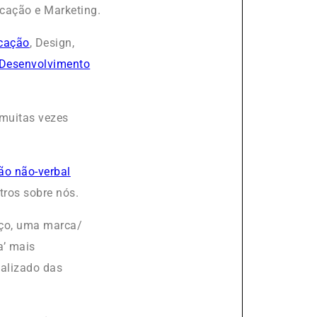
cação e Marketing.
icação
, Design,
Desenvolvimento
 muitas vezes
o não-verbal
tros sobre nós.
iço, uma marca/
a’ mais
ializado das