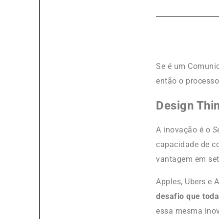
Se é um Comunic
então o process
Design Thi
A inovação é o
S
capacidade de co
vantagem em set
Apples, Ubers e 
desafio que tod
essa mesma ino