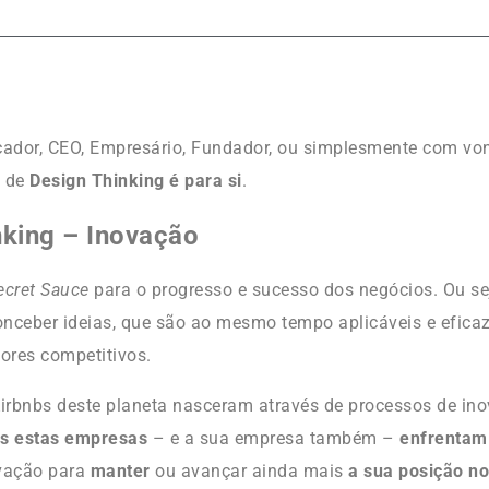
ador, CEO, Empresário, Fundador, ou simplesmente com von
o de
Design Thinking é para si
.
nking – Inovação
ecret Sauce
para o progresso e sucesso dos negócios. Ou se
nceber ideias, que são ao mesmo tempo aplicáveis e efica
ores competitivos.
Airbnbs deste planeta nasceram através de processos de ino
as estas empresas
– e a sua empresa também –
enfrenta
vação para
manter
ou avançar ainda mais
a sua posição n