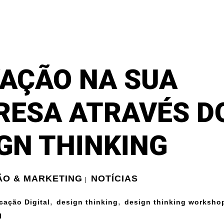
VAÇÃO NA SUA
RESA ATRAVÉS D
GN THINKING
O & MARKETING
NOTÍCIAS
|
,
,
ação Digital
design thinking
design thinking worksho
l