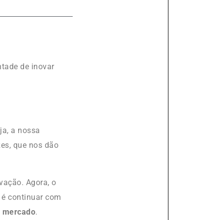
tade de inovar
ja, a nossa
zes, que nos dão
vação. Agora, o
m
é continuar com
o mercado
.