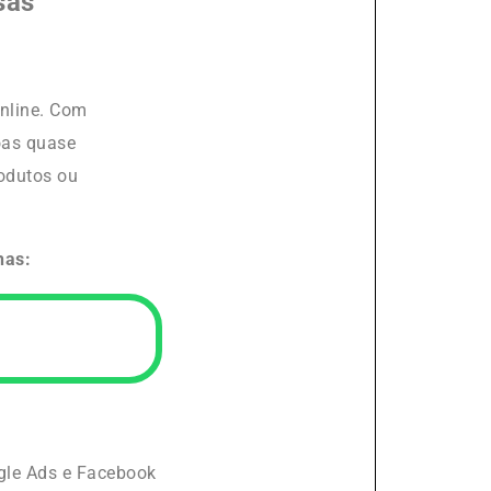
sas
online. Com
oas quase
rodutos ou
has:
gle Ads e Facebook