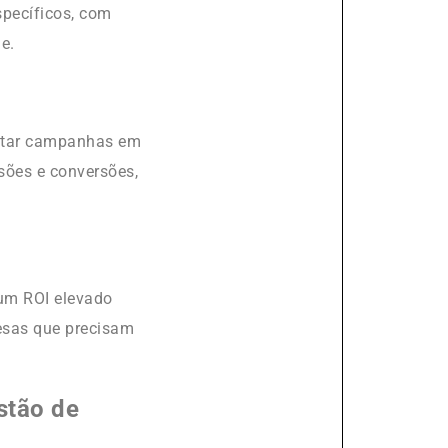
specíficos, com
e.
ustar campanhas em
sões e conversões,
um ROI elevado
resas que precisam
stão de