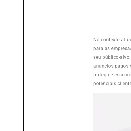
No contexto atu
para as empresas
seu público-alvo
anúncios pagos e
tráfego é essenc
potenciais client